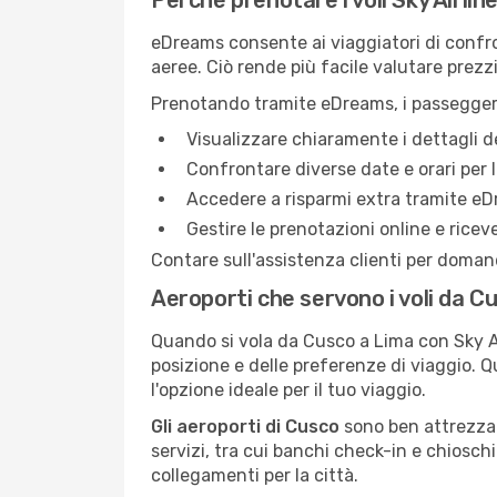
Perché prenotare i voli Sky Airli
eDreams consente ai viaggiatori di confron
aeree. Ciò rende più facile valutare prezzi
Prenotando tramite eDreams, i passegger
Visualizzare chiaramente i dettagli de
Confrontare diverse date e orari per l
Accedere a risparmi extra tramite eD
Gestire le prenotazioni online e ricev
Contare sull'assistenza clienti per domand
Aeroporti che servono i voli da C
Quando si vola da Cusco a Lima con Sky Air
posizione e delle preferenze di viaggio. Q
l'opzione ideale per il tuo viaggio.
Gli aeroporti di Cusco
sono ben attrezzati
servizi, tra cui banchi check-in e chiosch
collegamenti per la città.