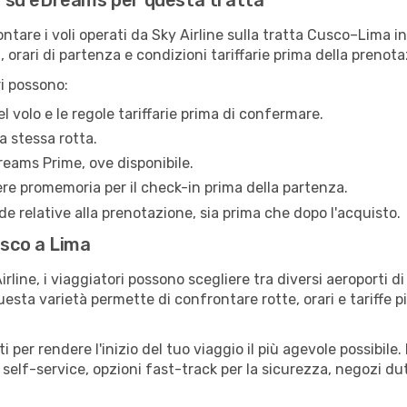
ne su eDreams per questa tratta
tare i voli operati da Sky Airline sulla tratta Cusco–Lima i
, orari di partenza e condizioni tariffarie prima della prenota
i possono:
l volo e le regole tariffarie prima di confermare.
a stessa rotta.
reams Prime, ove disponibile.
ere promemoria per il check-in prima della partenza.
e relative alla prenotazione, sia prima che dopo l'acquisto.
usco a Lima
line, i viaggiatori possono scegliere tra diversi aeroporti d
uesta varietà permette di confrontare rotte, orari e tariffe 
 per rendere l'inizio del tuo viaggio il più agevole possibile
i self-service, opzioni fast-track per la sicurezza, negozi du