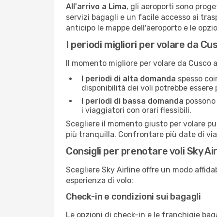
All'arrivo a Lima
, gli aeroporti sono prog
servizi bagagli e un facile accesso ai tras
anticipo le mappe dell'aeroporto e le opzio
I periodi migliori per volare da C
Il momento migliore per volare da Cusco 
I periodi di alta domanda
spesso coinc
disponibilità dei voli potrebbe essere p
I periodi di bassa domanda
possono o
i viaggiatori con orari flessibili.
Scegliere il momento giusto per volare può
più tranquilla. Confrontare più date di vi
Consigli per prenotare voli Sky Ai
Scegliere Sky Airline offre un modo affidab
esperienza di volo:
Check-in e condizioni sui bagagli
Le opzioni di check-in e le franchigie baga