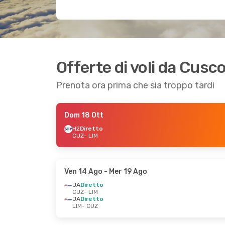
Offerte di voli da Cusc
Prenota ora prima che sia troppo tardi
Dom 18 Ott
H2
Diretto
CUZ
- LIM
Ven 14 Ago
- Mer 19 Ago
JA
Diretto
CUZ
- LIM
JA
Diretto
LIM
- CUZ