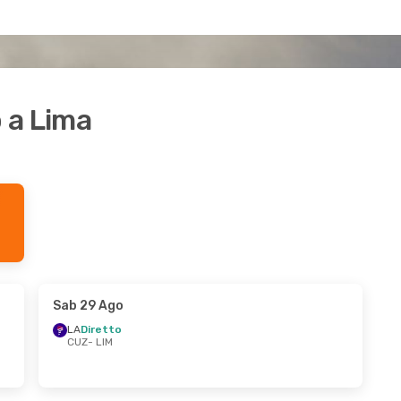
o a Lima
Sab 29 Ago
LA
Diretto
CUZ
- LIM