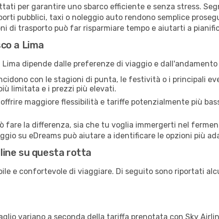
ettati per garantire uno sbarco efficiente e senza stress. Seg
porti pubblici, taxi o noleggio auto rendono semplice prosegui
ni di trasporto può far risparmiare tempo e aiutarti a pianific
usco a Lima
a Lima dipende dalle preferenze di viaggio e dall'andament
idono con le stagioni di punta, le festività o i principali even
iù limitata e i prezzi più elevati.
ffrire maggiore flessibilità e tariffe potenzialmente più b
 fare la differenza, sia che tu voglia immergerti nel fermen
aggio su eDreams può aiutare a identificare le opzioni più ad
rline su questa rotta
ile e confortevole di viaggiare. Di seguito sono riportati alc
glio variano a seconda della tariffa prenotata con Sky Airline