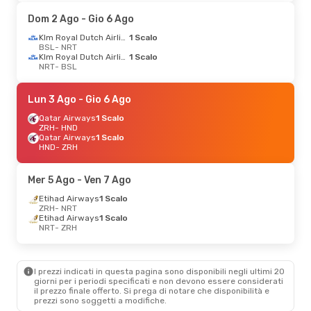
Dom 2 Ago
- Gio 6 Ago
Klm Royal Dutch Airlines
1 Scalo
BSL
- NRT
Klm Royal Dutch Airlines
1 Scalo
NRT
- BSL
Lun 3 Ago
- Gio 6 Ago
Qatar Airways
1 Scalo
ZRH
- HND
Qatar Airways
1 Scalo
HND
- ZRH
Mer 5 Ago
- Ven 7 Ago
Etihad Airways
1 Scalo
ZRH
- NRT
Etihad Airways
1 Scalo
NRT
- ZRH
I prezzi indicati in questa pagina sono disponibili negli ultimi 20
giorni per i periodi specificati e non devono essere considerati
il ​​prezzo finale offerto. Si prega di notare che disponibilità e
prezzi sono soggetti a modifiche.