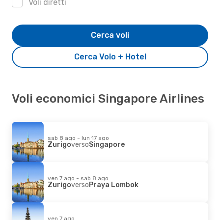
Voli diretti
Cerca voli
Cerca Volo + Hotel
Voli economici Singapore Airlines
sab 8 ago - lun 17 ago
Zurigo
verso
Singapore
ven 7 ago - sab 8 ago
Zurigo
verso
Praya Lombok
ven 7 ago