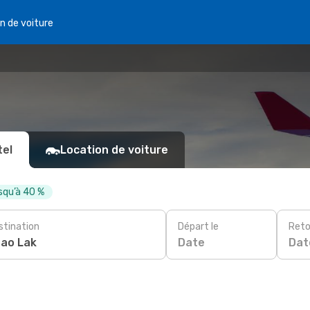
n de voiture
tel
Location de voiture
squ’à 40 %
stination
Départ le
Reto
Date
Dat