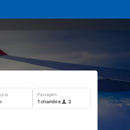
Passagers
ur le
e
1 chambre
2