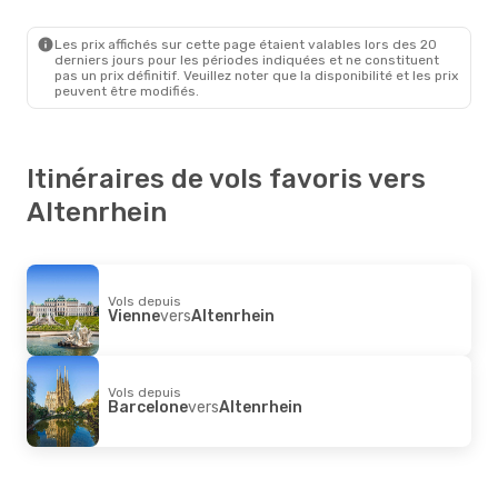
Oslo
- Altenrhein
PE
Direct
Altenrhein
- Oslo
Les prix affichés sur cette page étaient valables lors des 20
derniers jours pour les périodes indiquées et ne constituent
pas un prix définitif. Veuillez noter que la disponibilité et les prix
peuvent être modifiés.
Itinéraires de vols favoris vers
Altenrhein
Vols depuis
Vienne
vers
Altenrhein
Vols depuis
Barcelone
vers
Altenrhein