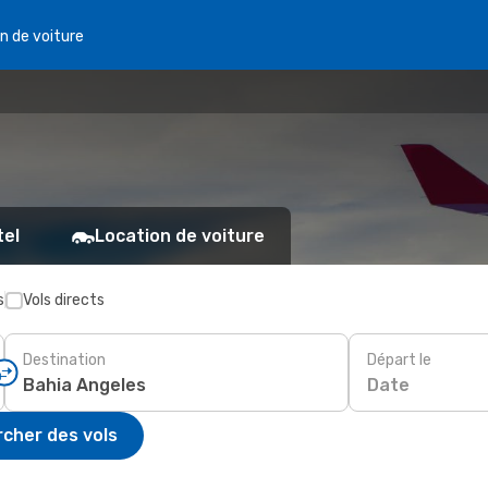
n de voiture
tel
Location de voiture
s
Vols directs
Destination
Départ le
Date
cher des vols