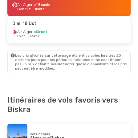
Air Algerie
1 Escale
Genève
- Biskra
Dim. 18 Oct.
Air Algerie
Direct
Lyon
- Biskra
Les prix affichés sur cette page étaient valables lors des 20
derniers jours pour les périodes indiquées et ne constituent
pas un prix définitif. Veuillez noter que la disponibilité et les prix
peuvent être modifiés.
Itinéraires de vols favoris vers
Biskra
Vols depuis
Alger
vers
Biskra