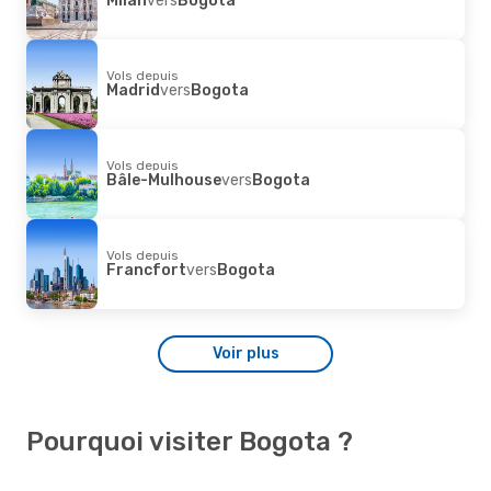
Vols depuis
Madrid
vers
Bogota
Vols depuis
Bâle-Mulhouse
vers
Bogota
Vols depuis
Francfort
vers
Bogota
Voir plus
Pourquoi visiter Bogota ?