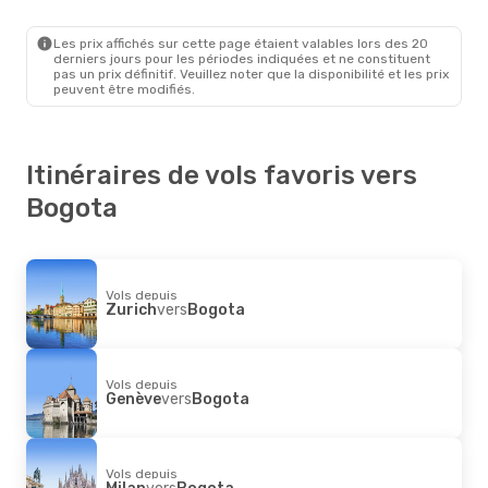
Panama
- Bogota
Copa Airlines
Direct
Bogota
- Panama
Les prix affichés sur cette page étaient valables lors des 20
derniers jours pour les périodes indiquées et ne constituent
pas un prix définitif. Veuillez noter que la disponibilité et les prix
peuvent être modifiés.
Itinéraires de vols favoris vers
Bogota
Vols depuis
Zurich
vers
Bogota
Vols depuis
Genève
vers
Bogota
Vols depuis
Milan
vers
Bogota