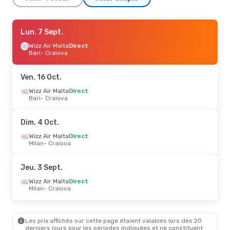
Mar. 8 Sept.
Lun. 7 Sept.
- Sam. 12 Sept.
Wizz Air Malta
Wizz Air Malta
Direct
Direct
Naples
Bari
- Craiova
- Craiova
Wizz Air Malta
Direct
Craiova
- Naples
Ven. 16 Oct.
Jeu. 17 Sept.
Wizz Air Malta
- Ven. 25 Sept.
Direct
Bari
- Craiova
Wizz Air Malta
Direct
Milan
- Craiova
Wizz Air Malta
Direct
Dim. 4 Oct.
Craiova
- Milan
Wizz Air Malta
Direct
Milan
- Craiova
Jeu. 3 Sept.
Wizz Air Malta
Direct
Milan
- Craiova
Les prix affichés sur cette page étaient valables lors des 20
derniers jours pour les périodes indiquées et ne constituent