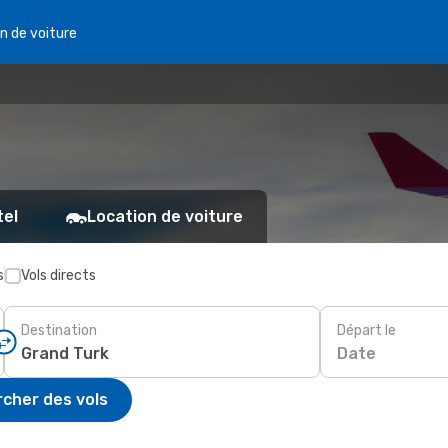
n de voiture
tel
Location de voiture
s
Vols directs
Destination
Départ le
Date
cher des vols