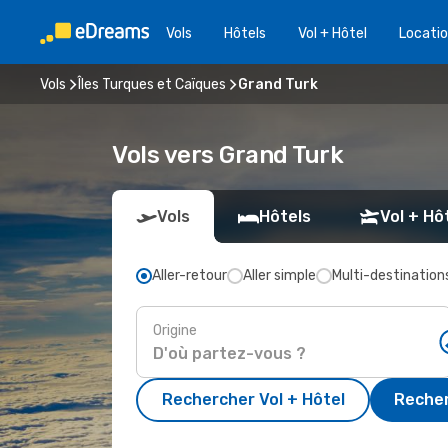
Vols
Hôtels
Vol + Hôtel
Locatio
Vols
Îles Turques et Caïques
Grand Turk
Vols vers Grand Turk
Vols
Hôtels
Vol + Hô
Aller-retour
Aller simple
Multi-destination
Origine
Rechercher Vol + Hôtel
Recher