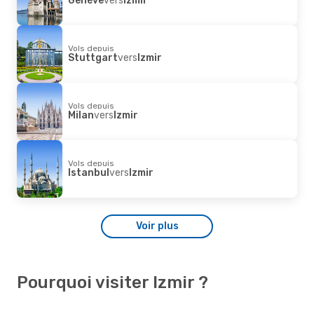
Vols depuis
Stuttgart
vers
Izmir
Vols depuis
Milan
vers
Izmir
Vols depuis
Istanbul
vers
Izmir
Voir plus
Pourquoi visiter Izmir ?