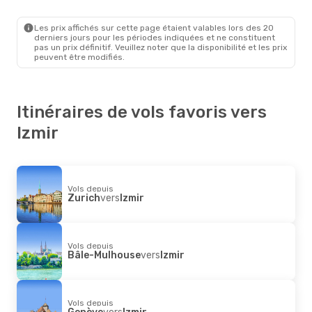
Gaziantep
- Izmir
Sun Express
Direct
Izmir
- Gaziantep
Les prix affichés sur cette page étaient valables lors des 20
derniers jours pour les périodes indiquées et ne constituent
pas un prix définitif. Veuillez noter que la disponibilité et les prix
peuvent être modifiés.
Itinéraires de vols favoris vers
Izmir
Vols depuis
Zurich
vers
Izmir
Vols depuis
Bâle-Mulhouse
vers
Izmir
Vols depuis
Genève
vers
Izmir