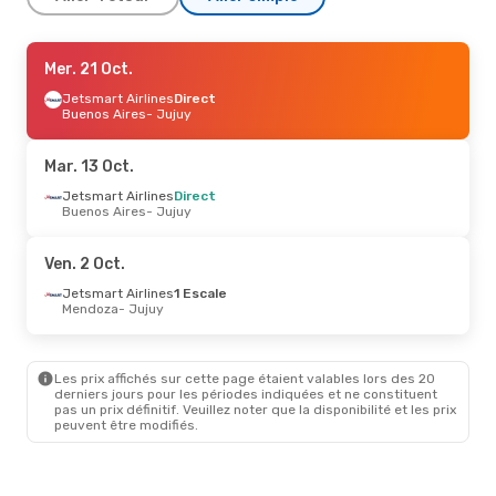
Jeu. 10 Sept.
Mer. 21 Oct.
- Mer. 16 Sept.
Aerolineas Argentinas
Jetsmart Airlines
Direct
Direct
Buenos Aires
Buenos Aires
- Jujuy
- Jujuy
Aerolineas Argentinas
Direct
Jujuy
- Buenos Aires
Mar. 13 Oct.
Jetsmart Airlines
Direct
Buenos Aires
- Jujuy
Ven. 2 Oct.
Jetsmart Airlines
1 Escale
Mendoza
- Jujuy
Les prix affichés sur cette page étaient valables lors des 20
derniers jours pour les périodes indiquées et ne constituent
pas un prix définitif. Veuillez noter que la disponibilité et les prix
peuvent être modifiés.