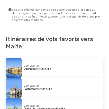
Milan
- Malte
Ryanair
Direct
Malte
- Milan
Les prix affichés sur cette page étaient valables lors des 20
derniers jours pour les périodes indiquées et ne constituent
pas un prix définitif. Veuillez noter que la disponibilité et les prix
peuvent être modifiés.
Itinéraires de vols favoris vers
Malte
Vols depuis
Zurich
vers
Malte
Vols depuis
Genève
vers
Malte
Vols depuis
Bâle-Mulhouse
vers
Malte