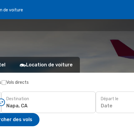
n de voiture
tel
Location de voiture
s
Vols directs
Destination
Départ le
Date
cher des vols