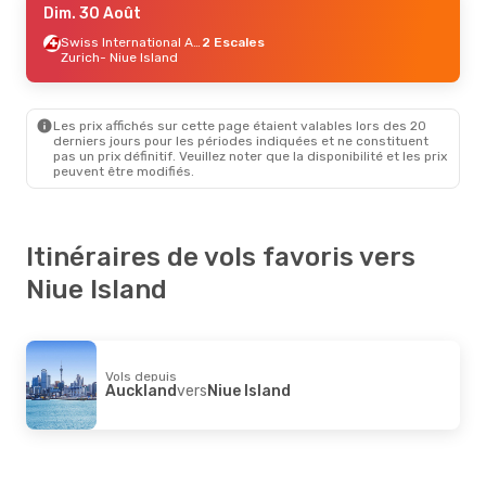
Dim. 30 Août
Swiss International Air Lines
2 Escales
Zurich
- Niue Island
Les prix affichés sur cette page étaient valables lors des 20
derniers jours pour les périodes indiquées et ne constituent
pas un prix définitif. Veuillez noter que la disponibilité et les prix
peuvent être modifiés.
Itinéraires de vols favoris vers
Niue Island
Vols depuis
Auckland
vers
Niue Island