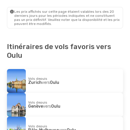
Zurich
- Oulu
Finnair
1 Escale
Oulu
- Zurich
Les prix affichés sur cette page étaient valables lors des 20
derniers jours pour les périodes indiquées et ne constituent
pas un prix définitif. Veuillez noter que la disponibilité et les prix
peuvent être modifiés.
Itinéraires de vols favoris vers
Oulu
Vols depuis
Zurich
vers
Oulu
Vols depuis
Genève
vers
Oulu
Vols depuis
Bâle-Mulhouse
vers
Oulu