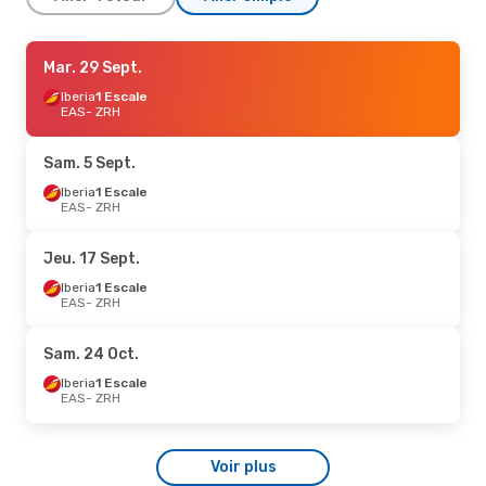
Ven. 23 Oct.
Mar. 29 Sept.
- Ven. 23 Oct.
Iberia
Iberia
1 Escale
1 Escale
EAS
EAS
- ZRH
- ZRH
Iberia
1 Escale
ZRH
- EAS
Sam. 5 Sept.
Iberia
1 Escale
EAS
- ZRH
Jeu. 17 Sept.
Iberia
1 Escale
EAS
- ZRH
Sam. 24 Oct.
Iberia
1 Escale
EAS
- ZRH
Voir plus