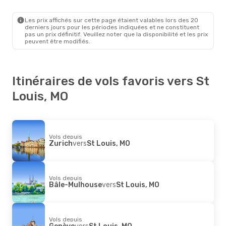
Zurich
- St Louis, MO
American Airlines
1 Escale
St Louis, MO
- Zurich
Les prix affichés sur cette page étaient valables lors des 20
derniers jours pour les périodes indiquées et ne constituent
pas un prix définitif. Veuillez noter que la disponibilité et les prix
peuvent être modifiés.
Itinéraires de vols favoris vers St
Louis, MO
Vols depuis
Zurich
vers
St Louis, MO
Vols depuis
Bâle-Mulhouse
vers
St Louis, MO
Vols depuis
Genève
vers
St Louis, MO