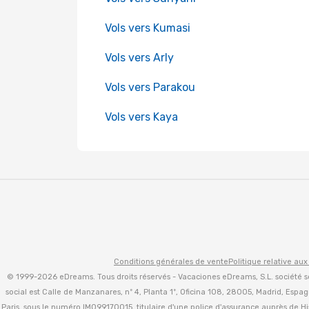
Vols vers Kumasi
Vols vers Arly
Vols vers Parakou
Vols vers Kaya
Conditions générales de vente
Politique relative aux
© 1999-2026 eDreams. Tous droits réservés - Vacaciones eDreams, S.L. société s
social est Calle de Manzanares, nº 4, Planta 1º, Oficina 108, 28005, Madrid, Esp
Paris, sous le numéro IM099170015, titulaire d'une police d'assurance auprès de H