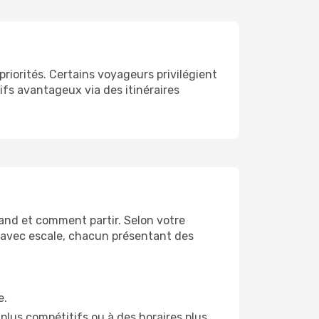
riorités. Certains voyageurs privilégient
rifs avantageux via des itinéraires
uand et comment partir. Selon votre
es avec escale, chacun présentant des
e.
plus compétitifs ou à des horaires plus