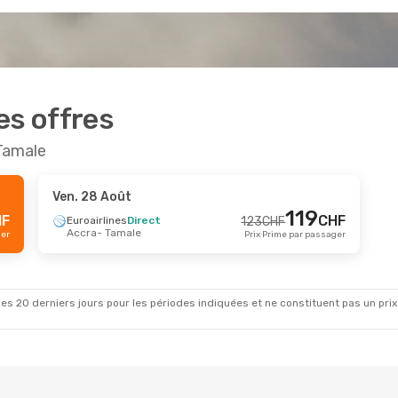
es offres
 Tamale
Ven. 28 Août
119
HF
CHF
Euroairlines
Direct
123
CHF
Accra
- Tamale
ger
Prix Prime par passager
es 20 derniers jours pour les périodes indiquées et ne constituent pas un prix déf