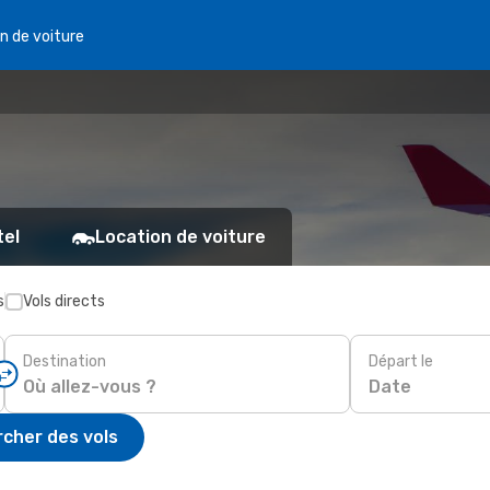
n de voiture
tel
Location de voiture
s
Vols directs
Destination
Départ le
Date
cher des vols