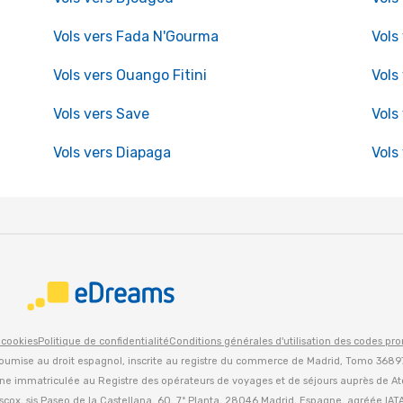
Vols vers Fada N'Gourma
Vols
Vols vers Ouango Fitini
Vols
Vols vers Save
Vols
Vols vers Diapaga
Vols
 cookies
Politique de confidentialité
Conditions générales d'utilisation des codes pr
oumise au droit espagnol, inscrite au registre du commerce de Madrid, Tomo 36897,
agne immatriculée au Registre des opérateurs de voyages et de séjours auprès de At
iscox, sis Paseo de la Castellana, 60, 7ª Planta, 28046 Madrid, Espagne, agréée IAT