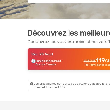
Découvrez les meilleur
Découvrez les vols les moins chers vers
Ven. 28 Août
119
C
Euroairlines
Direct
123
CHF
Accra
- Tamale
Prix Prime par passa
Les prix affichés sur cette page étaient valables lors d
peuvent être modifiés.