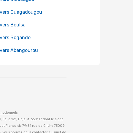
 vers Ouagadougou
 vers Boulsa
 vers Bogande
 vers Abengourou
omotionnels
 Folio 121, Hoja M-660117 dont le siège
out France sis 79/81 rue de Clichy 75009
A. Vous pouvez nous contacter au sujet de