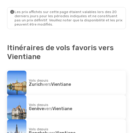
Kuala Lumpur
- Vientiane
Thai Airasia
1 Escale
Vientiane
- Kuala Lumpur
Les prix affichés sur cette page étaient valables lors des 20
derniers jours pour les périodes indiquées et ne constituent
pas un prix définitif. Veuillez noter que la disponibilité et les prix
peuvent être modifiés.
Itinéraires de vols favoris vers
Vientiane
Vols depuis
Zurich
vers
Vientiane
Vols depuis
Genève
vers
Vientiane
Vols depuis
Bangkok
vers
Vientiane