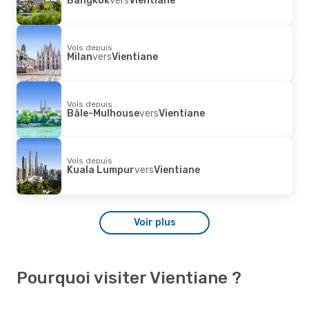
Vols depuis
Milan
vers
Vientiane
Vols depuis
Bâle-Mulhouse
vers
Vientiane
Vols depuis
Kuala Lumpur
vers
Vientiane
Voir plus
Pourquoi visiter Vientiane ?