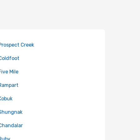
 Prospect Creek
 Coldfoot
Five Mile
 Rampart
 Kobuk
 Shungnak
 Chandalar
 Ruby