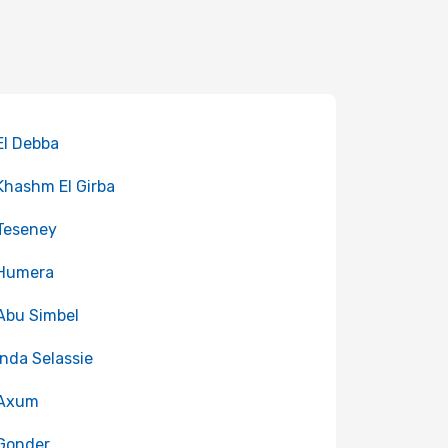
 El Debba
 Khashm El Girba
 Teseney
 Humera
 Abu Simbel
 Inda Selassie
 Axum
 Gonder