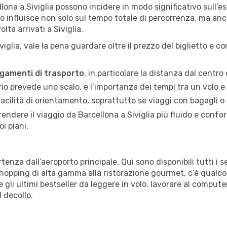
ellona a Siviglia possono incidere in modo significativo sull’
ivo influisce non solo sul tempo totale di percorrenza, ma anc
lta arrivati a Siviglia.
viglia, vale la pena guardare oltre il prezzo del biglietto e 
legamenti di trasporto
, in particolare la distanza dal centro 
rario prevede uno scalo, e l’importanza dei tempi tra un volo e l
facilità di orientamento, soprattutto se viaggi con bagagli o
ndere il viaggio da Barcellona a Siviglia più fluido e conforte
oi piani.
artenza dall’aeroporto principale. Qui sono disponibili tutti i
shopping di alta gamma alla ristorazione gourmet, c’è qualco
e gli ultimi bestseller da leggere in volo, lavorare al comput
 decollo.