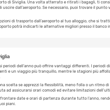
rto di Siviglia. Una volta atterrato e ritirati i bagagli, ti con
 uscire dall’aeroporto. Se necessario, puoi trovare il punto
ioni di trasporto dall’aeroporto al tuo alloggio, che si tratti
roporto potrà indicarti le alternative migliori presso il banco 
iglia
si periodi dell’anno può offrire vantaggi differenti. I period
enti e un viaggio più tranquillo, mentre le stagioni più affoll
.
a scelta se apprezzi la flessibilità, meno folla o un ritmo di v
iuta ad assicurarsi orari comodi ed evitare limitazioni dell’u
frontare date e orari di partenza durante tutto l’anno, ren
uoi piani.