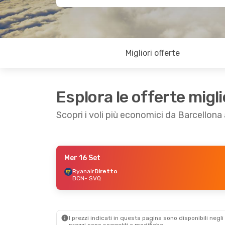
Migliori offerte
Esplora le offerte migli
Scopri i voli più economici da Barcellona a
Mer 16 Set
Mar 29 Set
- Mer 30 Set
Ven 16 Ott
- Lun 
Ryanair
Diretto
BCN
- SVQ
Ryanair
Diretto
Ryanair
Diretto
BCN
- SVQ
BCN
- SVQ
Vueling
Diretto
Vueling
Diretto
SVQ
- BCN
SVQ
- BCN
I prezzi indicati in questa pagina sono disponibili negli 