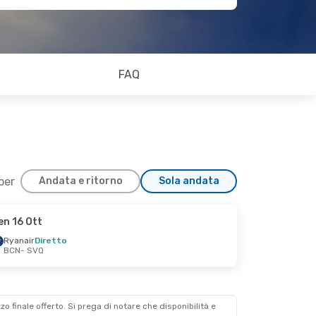
FAQ
 per
Andata e ritorno
Sola andata
en 16 Ott
Ryanair
Diretto
BCN
- SVQ
zzo finale offerto. Si prega di notare che disponibilità e