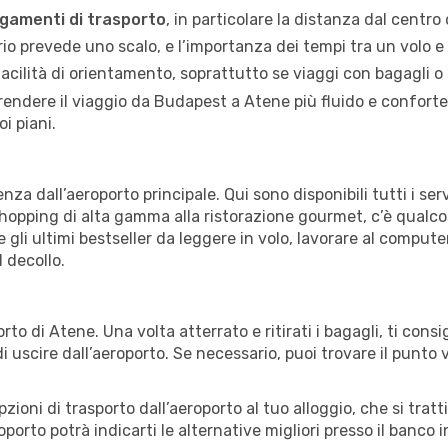
legamenti di trasporto
, in particolare la distanza dal centro
rario prevede uno scalo, e l’importanza dei tempi tra un volo e l
facilità di orientamento, soprattutto se viaggi con bagagli o
endere il viaggio da Budapest a Atene più fluido e confortevol
oi piani.
za dall’aeroporto principale. Qui sono disponibili tutti i se
shopping di alta gamma alla ristorazione gourmet, c’è qualco
e gli ultimi bestseller da leggere in volo, lavorare al comput
 decollo.
rto di Atene. Una volta atterrato e ritirati i bagagli, ti cons
 uscire dall’aeroporto. Se necessario, puoi trovare il punto
ioni di trasporto dall’aeroporto al tuo alloggio, che si tratti
roporto potrà indicarti le alternative migliori presso il banco 