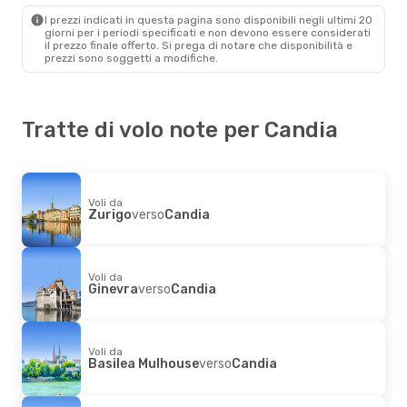
Candia
- Milano
I prezzi indicati in questa pagina sono disponibili negli ultimi 20
giorni per i periodi specificati e non devono essere considerati
il ​​prezzo finale offerto. Si prega di notare che disponibilità e
prezzi sono soggetti a modifiche.
Tratte di volo note per Candia
Voli da
Zurigo
verso
Candia
Voli da
Ginevra
verso
Candia
Voli da
Basilea Mulhouse
verso
Candia