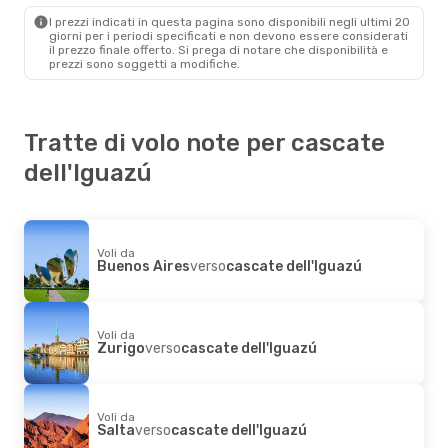
Cascate Dell'Iguazú
- Buenos Aires
I prezzi indicati in questa pagina sono disponibili negli ultimi 20
giorni per i periodi specificati e non devono essere considerati
il ​​prezzo finale offerto. Si prega di notare che disponibilità e
prezzi sono soggetti a modifiche.
Tratte di volo note per cascate
dell'Iguazú
Voli da
Buenos Aires
verso
cascate dell'Iguazú
Voli da
Zurigo
verso
cascate dell'Iguazú
Voli da
Salta
verso
cascate dell'Iguazú