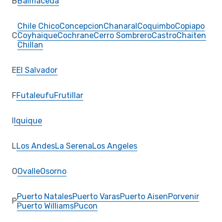
B
Balmaceda
Chile Chico
Concepcion
Chanaral
Coquimbo
Copiapo
C
Coyhaique
Cochrane
Cerro Sombrero
Castro
Chaiten
Chillan
E
El Salvador
F
Futaleufu
Frutillar
I
Iquique
L
Los Andes
La Serena
Los Angeles
O
Ovalle
Osorno
Puerto Natales
Puerto Varas
Puerto Aisen
Porvenir
P
Puerto Williams
Pucon