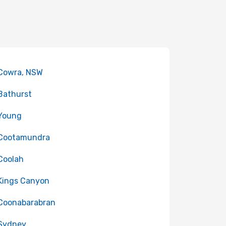
 Cowra, NSW
 Bathurst
 Young
 Cootamundra
 Coolah
 Kings Canyon
 Coonabarabran
 Sydney