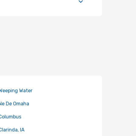
 Weeping Water
 Ne De Omaha
 Columbus
Clarinda, IA