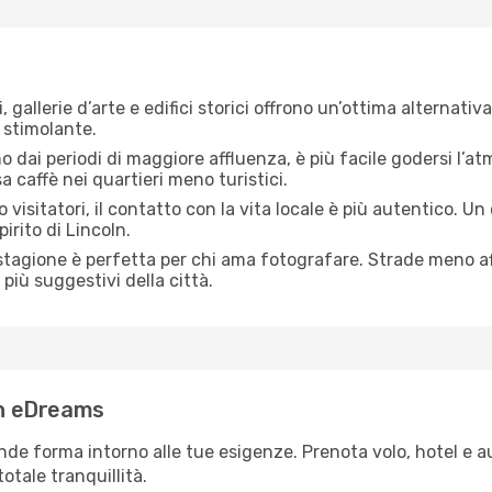
, gallerie d’arte e edifici storici offrono un’ottima alternat
 stimolante.
no dai periodi di maggiore affluenza, è più facile godersi l’atm
 caffè nei quartieri meno turistici.
 visitatori, il contatto con la vita locale è più autentico. Un
irito di Lincoln.
 stagione è perfetta per chi ama fotografare. Strade meno aff
più suggestivi della città.
con eDreams
de forma intorno alle tue esigenze. Prenota volo, hotel e a
otale tranquillità.