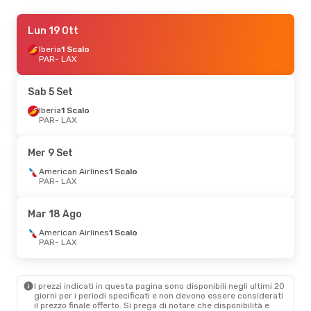
Sab 29 Ago
Lun 19 Ott
- Sab 5 Set
American Airlines
Iberia
1 Scalo
1 Scalo
PAR
PAR
- LAX
- LAX
American Airlines
1 Scalo
LAX
- PAR
Sab 5 Set
Sab 12 Set
Iberia
1 Scalo
- Gio 17 Set
PAR
- LAX
Iberia
1 Scalo
PAR
- LAX
Iberia
1 Scalo
Mer 9 Set
LAX
- PAR
American Airlines
1 Scalo
PAR
- LAX
Sab 3 Ott
- Dom 4 Ott
Aer Lingus
1 Scalo
Mar 18 Ago
PAR
- LAX
Aer Lingus
1 Scalo
American Airlines
1 Scalo
LAX
- PAR
PAR
- LAX
Sab 17 Ott
- Dom 25 Ott
I prezzi indicati in questa pagina sono disponibili negli ultimi 20
Condor
2 Scali
giorni per i periodi specificati e non devono essere considerati
PAR
- LAX
il ​​prezzo finale offerto. Si prega di notare che disponibilità e
Alaska Airlines
2 Scali