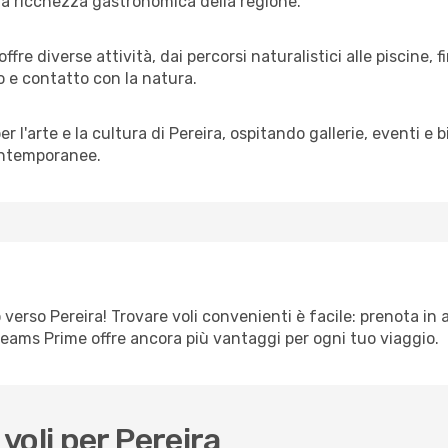
o la ricchezza gastronomica della regione.
re diverse attività, dai percorsi naturalistici alle piscine, f
o e contatto con la natura.
 l'arte e la cultura di Pereira, ospitando gallerie, eventi e 
contemporanee.
erso Pereira! Trovare voli convenienti è facile: prenota in a
 eDreams Prime offre ancora più vantaggi per ogni tuo viaggio.
voli per Pereira