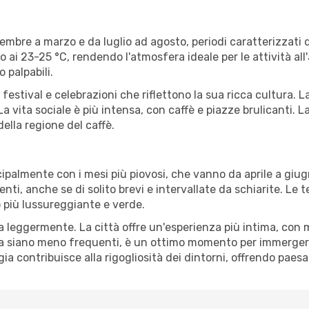
cembre a marzo e da luglio ad agosto, periodi caratterizzati 
23-25 °C, rendendo l'atmosfera ideale per le attività all'aper
o palpabili.
estival e celebrazioni che riflettono la sua ricca cultura. La
La vita sociale è più intensa, con caffè e piazze brulicanti. La
ella regione del caffè.
cipalmente con i mesi più piovosi, che vanno da aprile a giug
enti, anche se di solito brevi e intervallate da schiarite. Le
o più lussureggiante e verde.
lenta leggermente. La città offre un'esperienza più intima, c
ala siano meno frequenti, è un ottimo momento per immergersi 
ia contribuisce alla rigogliosità dei dintorni, offrendo paesa