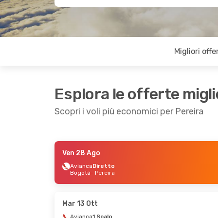
Migliori offe
Esplora le offerte migli
Scopri i voli più economici per Pereira
Ven 28 Ago
Gio 1 Ott
- Gio 8 Ott
Lun 7 Set
-
Avianca
Diretto
Bogotá
- Pereira
Klm Royal Dutch Airlines
2 Scali
Zurigo
- Pereira
Zurigo
- Pe
Klm Royal Dutch Airlines
2 Scali
Pereira
- Zurigo
Pereira
- Zu
Mar 13 Ott
Avianca
1 Scalo