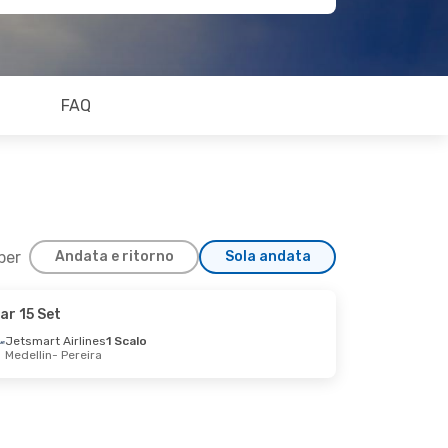
FAQ
 per
Andata e ritorno
Sola andata
ar 15 Set
Jetsmart Airlines
1 Scalo
Medellin
- Pereira