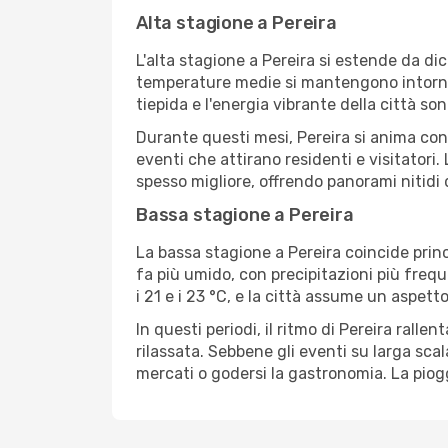
Alta stagione a Pereira
L'alta stagione a Pereira si estende da di
temperature medie si mantengono intorno ai 
tiepida e l'energia vibrante della città son
Durante questi mesi, Pereira si anima con f
eventi che attirano residenti e visitatori. 
spesso migliore, offrendo panorami nitidi d
Bassa stagione a Pereira
La bassa stagione a Pereira coincide prin
fa più umido, con precipitazioni più frequ
i 21 e i 23 °C, e la città assume un aspett
In questi periodi, il ritmo di Pereira ral
rilassata. Sebbene gli eventi su larga sc
mercati o godersi la gastronomia. La piogg