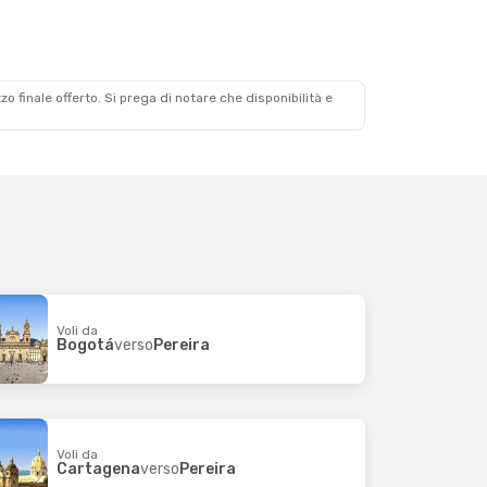
zzo finale offerto. Si prega di notare che disponibilità e
Voli da
Bogotá
verso
Pereira
Voli da
Cartagena
verso
Pereira