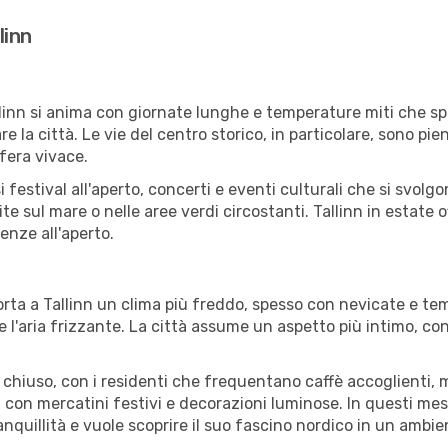
linn
linn si anima con giornate lunghe e temperature miti che spes
e la città. Le vie del centro storico, in particolare, sono pi
sfera vivace.
estival all'aperto, concerti e eventi culturali che si svolgono
ite sul mare o nelle aree verdi circostanti. Tallinn in estate
enze all'aperto.
porta a Tallinn un clima più freddo, spesso con nevicate e 
e l'aria frizzante. La città assume un aspetto più intimo, con
 chiuso, con i residenti che frequentano caffè accoglienti, mus
con mercatini festivi e decorazioni luminose. In questi mesi
anquillità e vuole scoprire il suo fascino nordico in un ambie