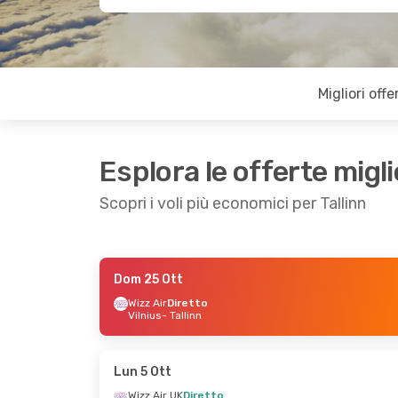
Migliori offe
Esplora le offerte migli
Scopri i voli più economici per Tallinn
Dom 25 Ott
Lun 21 Set
- Lun 28 Set
Ven 23 Ot
Wizz Air
Diretto
Vilnius
- Tallinn
Ryanair
Diretto
Ryanair
D
Stoccolma
- Tallinn
Milano
- T
Ryanair
Diretto
Ryanair
D
Tallinn
- Stoccolma
Tallinn
- 
Lun 5 Ott
Wizz Air UK
Diretto