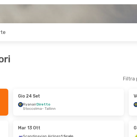
rte
ori
Filtra
Gio 24 Set
V
t
- Mer 28 Ott
Dom 6 Set
- Gio 10 Set
Ryanair
Diretto
Stoccolma
- Tallinn
iretto
AirBaltic
1 Scalo
allinn
Stoccolma
- Tallinn
iretto
AirBaltic
1 Scalo
Milano
Tallinn
- Stoccolma
Mar 13 Ott
G
Scandinavian Airlines
1 Scalo