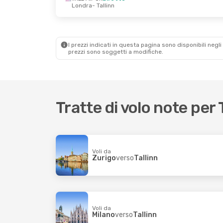
Londra
- Tallinn
Ven 16 Ott
- Lun 19 Ott
Gio 27 Ag
Ryanair
Diretto
Milano
- Tallinn
Diretto
Ryanair
Diretto
Zurigo
- T
Tallinn
- Milano
I prezzi indicati in questa pagina sono disponibili negli 
Diretto
prezzi sono soggetti a modifiche.
Tallinn
- 
Tratte di volo note per 
Voli da
Zurigo
verso
Tallinn
Voli da
Milano
verso
Tallinn