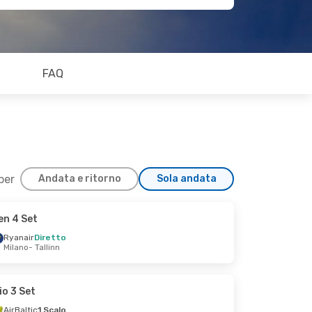
FAQ
 per
Andata e ritorno
Sola andata
en 4 Set
Ryanair
Diretto
Milano
- Tallinn
io 3 Set
AirBaltic
1 Scalo