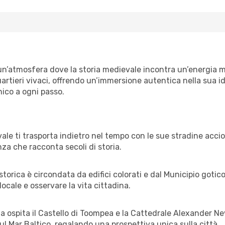
 un’atmosfera dove la storia medievale incontra un’energia m
uartieri vivaci, offrendo un’immersione autentica nella sua i
nico a ogni passo.
 ti trasporta indietro nel tempo con le sue stradine acciot
za che racconta secoli di storia.
torica è circondata da edifici colorati e dal Municipio gotic
locale e osservare la vita cittadina.
a ospita il Castello di Toompea e la Cattedrale Alexander N
sul Mar Baltico, regalando una prospettiva unica sulla città.