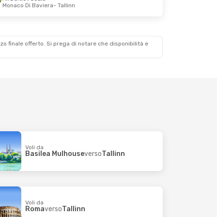
Monaco Di Baviera
- Tallinn
Scalo
Scalo
zzo finale offerto. Si prega di notare che disponibilità e
Voli da
Basilea Mulhouse
verso
Tallinn
Voli da
Roma
verso
Tallinn