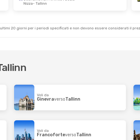
Nizza
- Tallinn
o
- Lun 31 Ago
Dom 4 Ott
- Gio 8 Ott
Swiss International Air Lines
Scandinavian Airlines
1 
Zurigo
- Tallinn
allinn
Scandinavian Airlines
1 
Swiss International Air Lines
Tallinn
- Zurigo
ultimi 20 giorni per i periodi specificati e non devono essere considerati il ​​pre
Zurigo
Tallinn
Voli da
Ginevra
verso
Tallinn
Voli da
Francoforte
verso
Tallinn