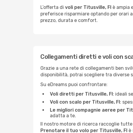
L’offerta di
voli per Titusville, Fl
è ampia e 
preferisce risparmiare optando per orari al
prezzo, durata e comfort.
Collegamenti diretti e voli con scal
Grazie a una rete di collegamenti ben svilu
disponibilità, potrai scegliere tra diverse 
Su eDreams puoi confrontare:
Voli diretti per Titusville, Fl
: ideali 
Voli con scalo per Titusville, Fl
: spes
Le migliori compagnie aeree per Titu
adatta a te.
Il nostro motore di ricerca raccoglie tutte
Prenotare il tuo volo per Titusville, Fl
è 