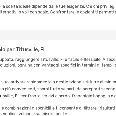
la scelta ideale dipende dalle tue esigenze. C’è chi privilegi
ternativi o voli con scalo. Confrontare le opzioni ti permette 
o per Titusville, Fl
ppata, raggiungere Titusville, Fl è facile e flessibile. A sec
soluzioni, ognuna con vantaggi specifici in termini di tempi, c
se vuoi arrivare rapidamente a destinazione e ridurre al minim
so più convenienti, soprattutto se parti da aeroporti seconda
sville, Fl
: confronta servizi a bordo, franchigie bagaglio e c
 le combinazioni disponibili e ti consente di filtrare i risult
semplice, veloce e su misura per te.