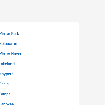
 Winter Park
 Melbourne
 Winter Haven
 Lakeland
 Mayport
 Ocala
 Tampa
 Pahokee