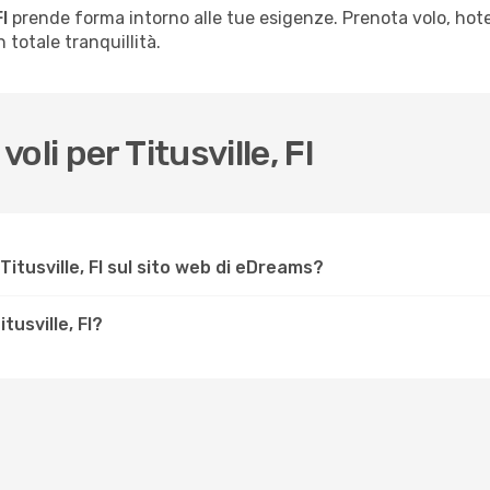
l
prende forma intorno alle tue esigenze. Prenota volo, hote
 totale tranquillità.
li per Titusville, Fl
itusville, Fl sul sito web di eDreams?
tusville, Fl?