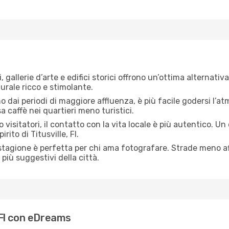
, gallerie d’arte e edifici storici offrono un’ottima alternati
turale ricco e stimolante.
no dai periodi di maggiore affluenza, è più facile godersi l’atm
 caffè nei quartieri meno turistici.
 visitatori, il contatto con la vita locale è più autentico. Un
rito di Titusville, Fl.
 stagione è perfetta per chi ama fotografare. Strade meno aff
più suggestivi della città.
, Fl con eDreams