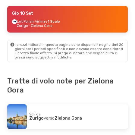
Gio 10 Set
Gio 10 Set
- Dom 13 Set
Lot Polish Airlines
Lot Polish Airlines
1 Scalo
1 Scalo
Zurigo
Zurigo
- Zielona Gora
- Zielona Gora
Lot Polish Airlines
1 Scalo
Zielona Gora
- Zurigo
I prezzi indicati in questa pagina sono disponibili negli ultimi 20
giorni per i periodi specificati e non devono essere considerati
il ​​prezzo finale offerto. Si prega di notare che disponibilità e
prezzi sono soggetti a modifiche.
Tratte di volo note per Zielona
Gora
Voli da
Zurigo
verso
Zielona Gora