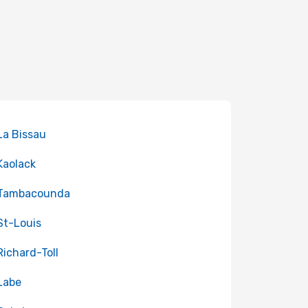
 La Bissau
 Kaolack
 Tambacounda
 St-Louis
 Richard-Toll
 Labe