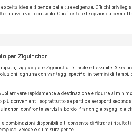
a scelta ideale dipende dalle tue esigenze. C’è chi privilegia
ternativi o voli con scalo. Confrontare le opzioni ti permette 
alo per Ziguinchor
uppata, raggiungere Ziguinchor è facile e flessibile. A secon
soluzioni, ognuna con vantaggi specifici in termini di tempi, c
e vuoi arrivare rapidamente a destinazione e ridurre al minimo
o più convenienti, soprattutto se parti da aeroporti secondar
guinchor
: confronta servizi a bordo, franchigie bagaglio e cla
 le combinazioni disponibili e ti consente di filtrare i risult
emplice, veloce e su misura per te.