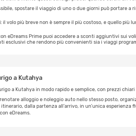
ibile, spostare il viaggio di uno o due giorni può portare a ri
i
: il volo più breve non è sempre il più costoso, e quello più
con eDreams Prime puoi accedere a sconti aggiuntivi sui vol
ti esclusivi che rendono più convenienti sia i viaggi program
urigo a Kutahya
go a Kutahya in modo rapido e semplice, con prezzi chiari e fi
renotare alloggio e noleggio auto nello stesso posto, organiz
o itinerario, dalla partenza all’arrivo, in un’unica esperienza 
a con eDreams.