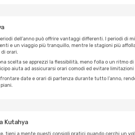
ya
eriodi dell’anno può offrire vantaggi differenti. I periodi di
enti e un viaggio più tranquillo, mentre le stagioni più affol
di orari.
na scelta se apprezzi la flessibilità, meno folla o un ritmo di
icipo aiuta ad assicurarsi orari comodi ed evitare limitazion
frontare date e orari di partenza durante tutto l’anno, ren
piani.
 a Kutahya
ore, tieni a mente questi consigli pratici quando cerchi un vo