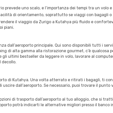
rario prevede uno scalo, e l’importanza dei tempi tra un volo e l
facilità di orientamento, soprattutto se viaggi con bagagli o
ndere il viaggio da Zurigo a Kutahya più fluido e confortevol
oi piani.
za dall’aeroporto principale. Qui sono disponibili tutti i ser
ping di alta gamma alla ristorazione gourmet, c’è qualcosa p
e gli ultimi bestseller da leggere in volo, lavorare al comput
 decollo.
rto di Kutahya. Una volta atterrato e ritirati i bagagli, ti co
 uscire dall’aeroporto. Se necessario, puoi trovare il punto
ioni di trasporto dall’aeroporto al tuo alloggio, che si tratti
roporto potrà indicarti le alternative migliori presso il banco 