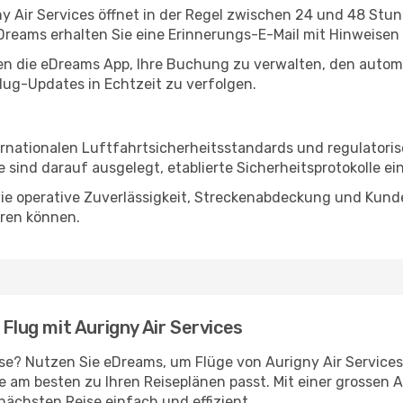
y Air Services öffnet in der Regel zwischen 24 und 48 Stu
reams erhalten Sie eine Erinnerungs-E-Mail mit Hinweisen
en die eDreams App, Ihre Buchung zu verwalten, den autom
lug-Updates in Echtzeit zu verfolgen.
ternationalen Luftfahrtsicherheitsstandards und regulator
sind darauf ausgelegt, etablierte Sicherheitsprotokolle ei
 wie operative Zuverlässigkeit, Streckenabdeckung und Kund
eren können.
 Flug mit Aurigny Air Services
ise? Nutzen Sie eDreams, um Flüge von Aurigny Air Service
e am besten zu Ihren Reiseplänen passt. Mit einer grossen 
nächsten Reise einfach und effizient.