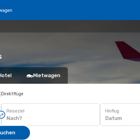
wagen
s
Hotel
Mietwagen
Direktflüge
Reiseziel
Hinflug
Datum
suchen