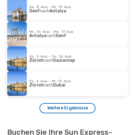
Sa., 8. Aug. - Mi., 19. Aug.
Genf
nach
Antalya
Mo., 10. Aug. - Mo., 17. Aug.
Antalya
nach
Genf
So., 9. Aug. - So., 16. Aug.
Zürich
nach
Gaziantep
Do., 6. Aug. - Mi., 12. Aug.
Zürich
nach
Dubai
Weitere Ergebnisse
Buchen Sie Ihre Sun Express-