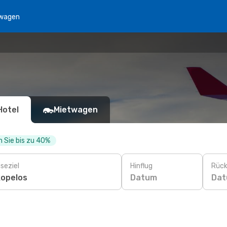
wagen
Hotel
Mietwagen
 Sie bis zu 40%
seziel
Hinflug
Rück
Datum
Da