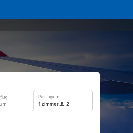
Passagiere
flug
tum
1 zimmer
2