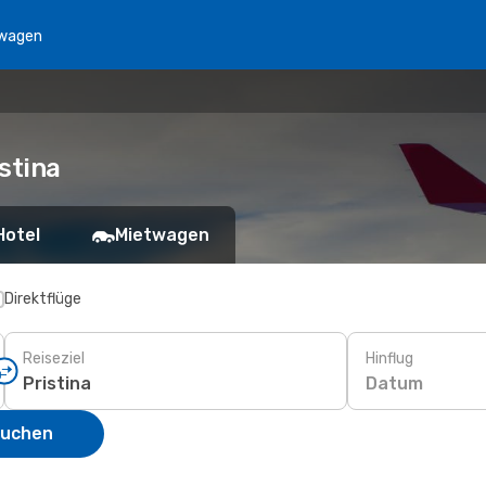
wagen
stina
Hotel
Mietwagen
Direktflüge
Reiseziel
Hinflug
Datum
suchen