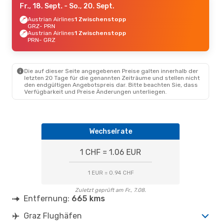
Fr., 18. Sept.
- So., 20. Sept.
Austrian Airlines
1 Zwischenstopp
GRZ
- PRN
Austrian Airlines
1 Zwischenstopp
PRN
- GRZ
Die auf dieser Seite angegebenen Preise galten innerhalb der
letzten 20 Tage für die genannten Zeiträume und stellen nicht
den endgültigen Angebotspreis dar. Bitte beachten Sie, dass
Verfügbarkeit und Preise Änderungen unterliegen.
Wechselrate
1 CHF = 1.06 EUR
1 EUR = 0.94 CHF
Zuletzt geprüft am Fr., 7.08.
Entfernung:
665 kms
Graz Flughäfen