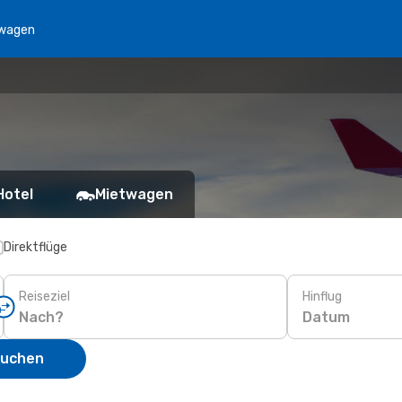
wagen
Hotel
Mietwagen
Direktflüge
Reiseziel
Hinflug
Datum
suchen