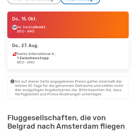
Do., 15. Okt.
Do., 15. Okt.
- So., 18. Okt.
Lufthansa
Air Serbia
Direkt
1 Zwischenstopp
BEG
BEG
- AMS
- AMS
Lufthansa
1 Zwischenstopp
AMS
- BEG
Do., 27. Aug.
Do., 17. Sept.
- Di., 22. Sept.
Swiss International Air Lines
1 Zwischenstopp
Air Serbia
BEG
- AMS
Direkt
BEG
- AMS
Air Serbia
Direkt
AMS
- BEG
Die auf dieser Seite angegebenen Preise galten innerhalb der
letzten 20 Tage für die genannten Zeiträume und stellen nicht
Fr., 4. Sept.
- So., 6. Sept.
den endgültigen Angebotspreis dar. Bitte beachten Sie, dass
Verfügbarkeit und Preise Änderungen unterliegen.
Air Serbia
Direkt
BEG
- AMS
Air Serbia
Direkt
AMS
- BEG
Fluggesellschaften, die von
Belgrad nach Amsterdam fliegen
Fr., 23. Okt.
- So., 25. Okt.
Swiss International Air Lines