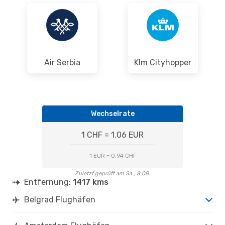
1 Zwischenstopp
BEG
- AMS
Lufthansa
2 Zwischenstopps
AMS
- BEG
Air Serbia
Klm Cityhopper
Wechselrate
1 CHF = 1.06 EUR
1 EUR = 0.94 CHF
Zuletzt geprüft am Sa., 8.08.
Entfernung:
1417 kms
Belgrad Flughäfen