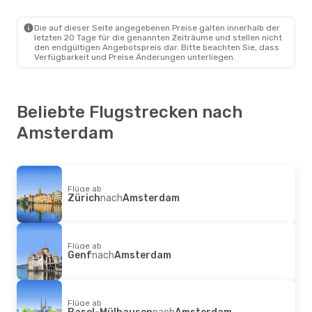
Easyjet
Direkt
Mailand
- Amsterdam
Die auf dieser Seite angegebenen Preise galten innerhalb der
Easyjet
Direkt
letzten 20 Tage für die genannten Zeiträume und stellen nicht
Amsterdam
- Mailand
den endgültigen Angebotspreis dar. Bitte beachten Sie, dass
Verfügbarkeit und Preise Änderungen unterliegen.
Beliebte Flugstrecken nach
Amsterdam
Flüge ab
Zürich
nach
Amsterdam
Flüge ab
Genf
nach
Amsterdam
Flüge ab
Basel-Mülhausen
nach
Amsterdam