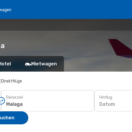
wagen
ga
Hotel
Mietwagen
Direktflüge
Reiseziel
Hinflug
Datum
suchen