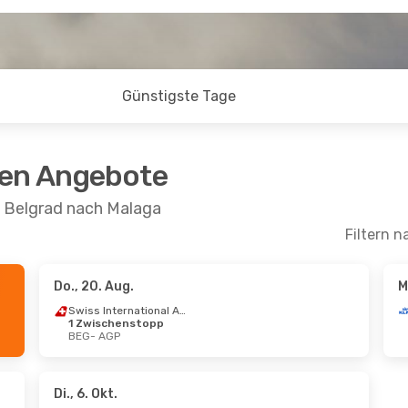
Günstigste Tage
ten Angebote
n Belgrad nach Malaga
Filtern n
Do., 20. Aug.
M
 Sept.
- Mo., 28. Sept.
Fr., 4. Sept.
- Mo.,
Swiss International Air Lines
1 Zwischenstopp
Swiss International Air Lines
BEG
- AGP
schenstopp
1 Zwischenstopp
AGP
BEG
- AGP
Swiss International Air Lines
schenstopps
1 Zwischenstopp
BEG
AGP
- BEG
Di., 6. Okt.