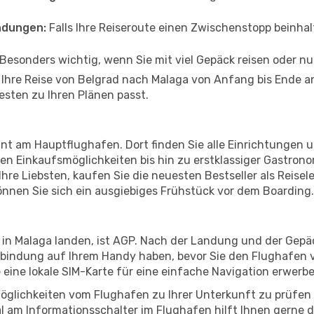
ndungen:
Falls Ihre Reiseroute einen Zwischenstopp beinhal
Besonders wichtig, wenn Sie mit viel Gepäck reisen oder n
n Ihre Reise von Belgrad nach Malaga von Anfang bis Ende 
esten zu Ihren Plänen passt.
nt am Hauptflughafen. Dort finden Sie alle Einrichtungen 
n Einkaufsmöglichkeiten bis hin zu erstklassiger Gastrono
hre Liebsten, kaufen Sie die neuesten Bestseller als Reisel
nnen Sie sich ein ausgiebiges Frühstück vor dem Boarding.
 in Malaga landen, ist AGP. Nach der Landung und der Gep
erbindung auf Ihrem Handy haben, bevor Sie den Flughafen v
e eine lokale SIM-Karte für eine einfache Navigation erwerb
öglichkeiten vom Flughafen zu Ihrer Unterkunft zu prüfen –
 am Informationsschalter im Flughafen hilft Ihnen gerne dab