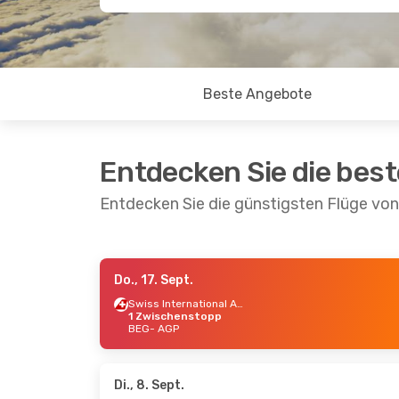
Beste Angebote
Entdecken Sie die bes
Entdecken Sie die günstigsten Flüge vo
Do., 17. Sept.
Do., 20. Aug.
- Di., 25. Aug.
Fr., 25.
Swiss International Air Lines
1 Zwischenstopp
Austrian Airlines
BEG
- AGP
1 Zwischenstopp
1 Zwi
BEG
- AGP
BEG
- 
Lufthansa
1 Zwischenstopp
AGP
- BEG
2 Zwi
AGP
- 
Di., 8. Sept.