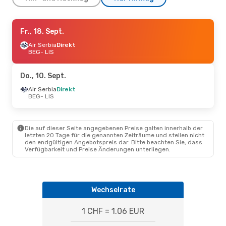
Do., 17. Sept.
Fr., 18. Sept.
- Do., 24. Sept.
Air Serbia
Direkt
Swiss International Air Lines
1 Zwischenstopp
BEG
- LIS
BEG
- LIS
Lufthansa
1 Zwischenstopp
LIS
- BEG
Do., 10. Sept.
Air Serbia
Direkt
Do., 10. Sept.
BEG
- LIS
- So., 13. Sept.
Lufthansa
1 Zwischenstopp
BEG
- LIS
Lufthansa
1 Zwischenstopp
Die auf dieser Seite angegebenen Preise galten innerhalb der
LIS
- BEG
letzten 20 Tage für die genannten Zeiträume und stellen nicht
den endgültigen Angebotspreis dar. Bitte beachten Sie, dass
Verfügbarkeit und Preise Änderungen unterliegen.
Sa., 10. Okt.
- Sa., 17. Okt.
Lufthansa
1 Zwischenstopp
BEG
- LIS
Lufthansa
1 Zwischenstopp
Wechselrate
LIS
- BEG
1 CHF = 1.06 EUR