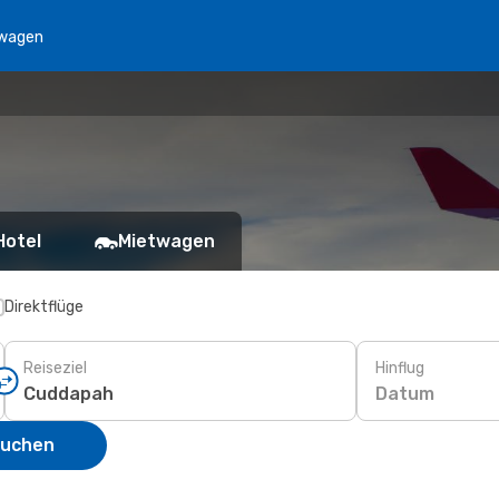
wagen
Hotel
Mietwagen
Direktflüge
Reiseziel
Hinflug
Datum
suchen