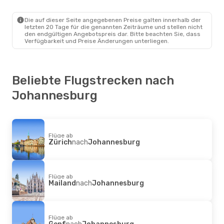
Dubai
- Johannesburg
Ethiopian Airlines
1 Zwischenstopp
Johannesburg
- Dubai
Die auf dieser Seite angegebenen Preise galten innerhalb der
letzten 20 Tage für die genannten Zeiträume und stellen nicht
den endgültigen Angebotspreis dar. Bitte beachten Sie, dass
Verfügbarkeit und Preise Änderungen unterliegen.
Beliebte Flugstrecken nach
Johannesburg
Flüge ab
Zürich
nach
Johannesburg
Flüge ab
Mailand
nach
Johannesburg
Flüge ab
Genf
nach
Johannesburg