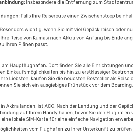
anbindung:
Insbesondere die Entfernung zum Stadtzentrum 
ndungen:
Falls Ihre Reiseroute einen Zwischenstopp beinhal
Besonders wichtig, wenn Sie mit viel Gepäck reisen oder n
n Ihre Reise von Kumasi nach Akkra von Anfang bis Ende ang
zu Ihren Plänen passt.
 am Hauptflughafen. Dort finden Sie alle Einrichtungen un
n Einkaufsmöglichkeiten bis hin zu erstklassiger Gastrono
hre Liebsten, kaufen Sie die neuesten Bestseller als Reisel
nnen Sie sich ein ausgiebiges Frühstück vor dem Boarding.
 in Akkra landen, ist ACC. Nach der Landung und der Gepä
erbindung auf Ihrem Handy haben, bevor Sie den Flughafen v
e eine lokale SIM-Karte für eine einfache Navigation erwerb
öglichkeiten vom Flughafen zu Ihrer Unterkunft zu prüfen –