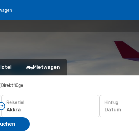
wagen
Hotel
Mietwagen
Direktflüge
Reiseziel
Hinflug
Datum
suchen