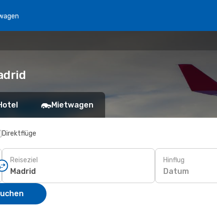
wagen
adrid
Hotel
Mietwagen
Direktflüge
Reiseziel
Hinflug
Datum
suchen